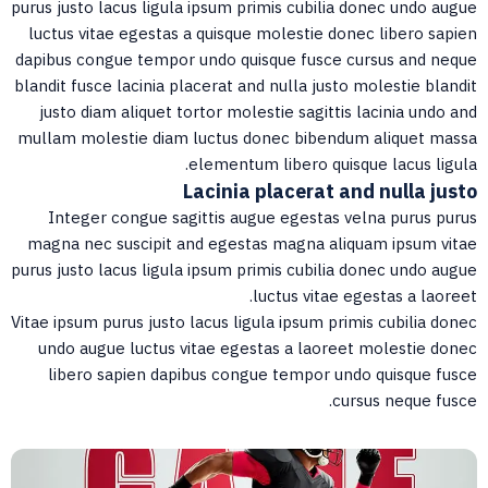
purus justo lacus ligula ipsum primis cubilia donec undo augu
luctus vitae egestas a quisque molestie donec libero sapie
dapibus congue tempor undo quisque fusce cursus and nequ
blandit fusce lacinia placerat and nulla justo molestie blandi
justo diam aliquet tortor molestie sagittis lacinia undo an
mullam molestie diam luctus donec bibendum aliquet mass
elementum libero quisque lacus ligula
Lacinia placerat and nulla just
Integer congue sagittis augue egestas velna purus puru
magna nec suscipit and egestas magna aliquam ipsum vita
purus justo lacus ligula ipsum primis cubilia donec undo augu
luctus vitae egestas a laoreet
Vitae ipsum purus justo lacus ligula ipsum primis cubilia done
undo augue luctus vitae egestas a laoreet molestie done
libero sapien dapibus congue tempor undo quisque fusc
cursus neque fusce