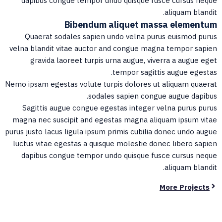
dapibus congue tempor undo quisque fusce cursus nequ
aliquam blandit
Bibendum aliquet massa elementu
Quaerat sodales sapien undo velna purus euismod puru
velna blandit vitae auctor and congue magna tempor sapie
gravida laoreet turpis urna augue, viverra a augue ege
tempor sagittis augue egestas
Nemo ipsam egestas volute turpis dolores ut aliquam quaera
sodales sapien congue augue dapibus
Sagittis augue congue egestas integer velna purus puru
magna nec suscipit and egestas magna aliquam ipsum vita
purus justo lacus ligula ipsum primis cubilia donec undo augu
luctus vitae egestas a quisque molestie donec libero sapie
dapibus congue tempor undo quisque fusce cursus nequ
aliquam blandit
More Projects