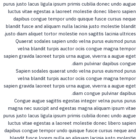
purus justo lacus ligula ipsum primis cubilia donec undo augu
luctus vitae egestas a laoreet molestie donec libero sapie
dapibus congue tempor undo quisque fusce cursus nequ
blandit fusce and aliquam nulla lacinia justo molestie blandi
justo diam aliquet tortor molestie non sagittis lacinia ultrices
Quaerat sodales sapien undo velna purus euismod puru
velna blandit turpis auctor ociis congue magna tempo
sapien gravida laoreet turpis urna augue, viverra a augue ege
diam pulvinar dapibus congue
Sapien sodales quaerat undo velna purus euismod puru
velna blandit turpis auctor ociis congue magna tempo
sapien gravida laoreet turpis urna augue, viverra a augue ege
diam congue pulvinar dapibus
Congue augue sagittis egestas integer velna purus puru
magna nec suscipit and egestas magna aliquam ipsum vita
purus justo lacus ligula ipsum primis cubilia donec undo augu
luctus vitae egestas a laoreet molestie donec libero sapie
dapibus congue tempor undo quisque fusce cursus neque an
blandit fusce lorem nulla an aliquam lacinia justo molesti