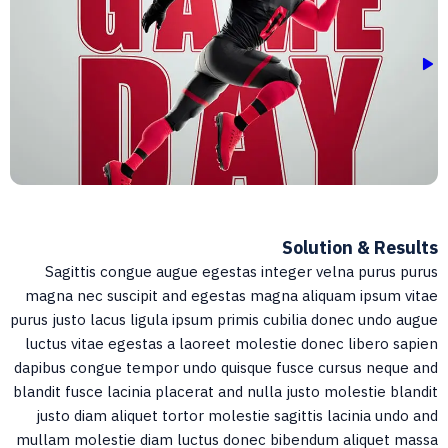
Solution & Result
Sagittis congue augue egestas integer velna purus puru
magna nec suscipit and egestas magna aliquam ipsum vita
purus justo lacus ligula ipsum primis cubilia donec undo augu
luctus vitae egestas a laoreet molestie donec libero sapie
dapibus congue tempor undo quisque fusce cursus neque an
blandit fusce lacinia placerat and nulla justo molestie blandi
justo diam aliquet tortor molestie sagittis lacinia undo an
mullam molestie diam luctus donec bibendum aliquet mass