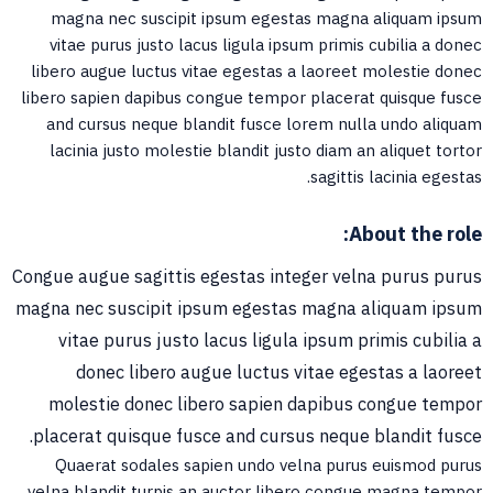
magna nec suscipit ipsum egestas magna aliquam ipsum
vitae purus justo lacus ligula ipsum primis cubilia a donec
libero augue luctus vitae egestas a laoreet molestie donec
libero sapien dapibus congue tempor placerat quisque fusce
and cursus neque blandit fusce lorem nulla undo aliquam
lacinia justo molestie blandit justo diam an aliquet tortor
sagittis lacinia egestas.
About the role:
Congue augue sagittis egestas integer velna purus purus
magna nec suscipit ipsum egestas magna aliquam ipsum
vitae purus justo lacus ligula ipsum primis cubilia a
donec libero augue luctus vitae egestas a laoreet
molestie donec libero sapien dapibus congue tempor
placerat quisque fusce and cursus neque blandit fusce.
Quaerat sodales sapien undo velna purus euismod purus
velna blandit turpis an auctor libero congue magna tempor