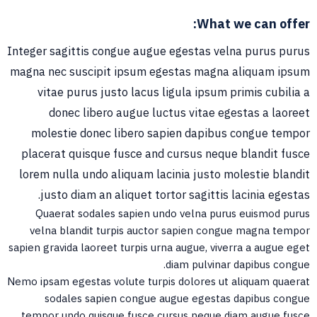
What we can offer:
Integer sagittis congue augue egestas velna purus purus
magna nec suscipit ipsum egestas magna aliquam ipsum
vitae purus justo lacus ligula ipsum primis cubilia a
donec libero augue luctus vitae egestas a laoreet
molestie donec libero sapien dapibus congue tempor
placerat quisque fusce and cursus neque blandit fusce
lorem nulla undo aliquam lacinia justo molestie blandit
justo diam an aliquet tortor sagittis lacinia egestas.
Quaerat sodales sapien undo velna purus euismod purus
velna blandit turpis auctor sapien congue magna tempor
sapien gravida laoreet turpis urna augue, viverra a augue eget
diam pulvinar dapibus congue.
Nemo ipsam egestas volute turpis dolores ut aliquam quaerat
sodales sapien congue augue egestas dapibus congue
tempor undo quisque fusce cursus neque diam augue fusce